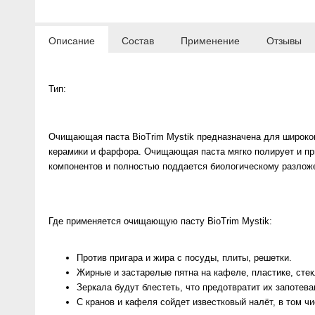
Anny Rey
Описание
Состав
Применение
Отзывы
Intilia
Тип:
Happy Dew
Enjoy Care
Очищающая паста BioTrim Mystik предназначена для широкого
керамики и фарфора. Очищающая паста мягко полирует и пр
Green Minds
компонентов и полностью поддается биологическому разлож
Где применяется очищающую пасту BioTrim Mystik:
Против пригара и жира с посуды, плиты, решетки.
Жирные и застарелые пятна на кафеле, пластике, стек
Зеркала будут блестеть, что предотвратит их запотева
С кранов и кафеля сойдет известковый налёт, в том ч