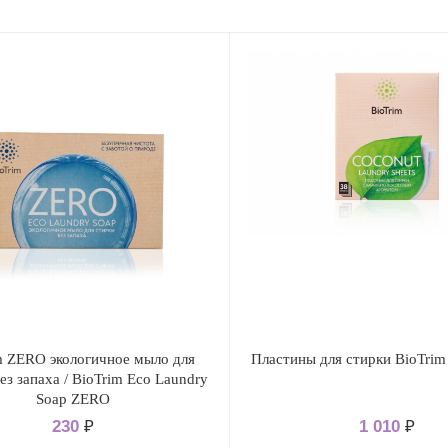
m ZERO экологичное мыло для
Пластины для стирки BioTr
ез запаха / BioTrim Eco Laundry
Soap ZERO
230
₽
1 010
₽