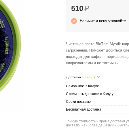
510
Р
Наличие и цену уточняйте
Чистящая паста BioTrim Mystik ши
загрязнений. Поможет добиться бле
подходит для кафеля, нержавеюще
биоразлагаемы и не токсичны.
Доставка
в Калугу
Самовывоз в Калуге
Стоимость доставки в Калугу
Сроки доставки
Бесплатная доставка
Точную стоимость и время доставки ут
доставки наиболее дешевый и быстры