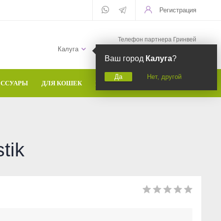
Регистрация
Телефон партнера Гринвей
+7 (958) 582-20-81
Калуга
Ваш город
Калуга
?
Да
Нет, другой
ЕССУАРЫ
ДЛЯ КОШЕК
БРЕНДЫ
tik