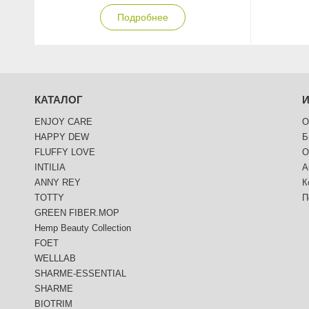
Подробнее
КАТАЛОГ
ENJOY CARE
О
HAPPY DEW
Б
FLUFFY LOVE
О
INTILIA
А
ANNY REY
К
TOTTY
П
GREEN FIBER.MOP
Hemp Beauty Collection
FOET
WELLLAB
SHARME-ESSENTIAL
SHARME
BIOTRIM