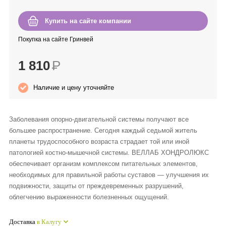
Anny Rey
Купить на сайте компании
Intilia
Покупка на сайте Гринвей
1 810
Р
Happy Dew
Наличие и цену уточняйте
Enjoy Care
Green Minds
Заболевания опорно-двигательной системы получают все
большее распространение. Сегодня каждый седьмой житель
планеты трудоспособного возраста страдает той или иной
патологией костно-мышечной системы. ВЕЛЛАБ ХОНДРОЛЮКС
обеспечивает организм комплексом питательных элементов,
необходимых для правильной работы суставов — улучшения их
подвижности, защиты от преждевременных разрушений,
облегчению выраженности болезненных ощущений.
Доставка
в Калугу