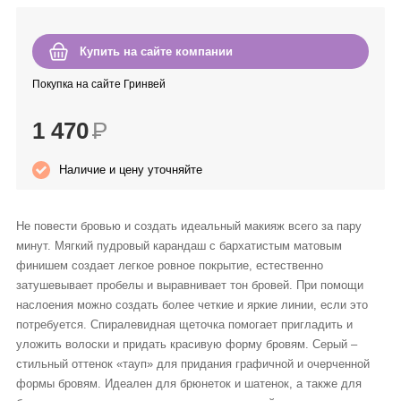
Anny Rey
Купить на сайте компании
Intilia
Покупка на сайте Гринвей
Happy Dew
1 470
Р
Enjoy Care
Наличие и цену уточняйте
Green Minds
Не повести бровью и создать идеальный макияж всего за пару
минут. Мягкий пудровый карандаш с бархатистым матовым
финишем создает легкое ровное покрытие, естественно
затушевывает пробелы и выравнивает тон бровей. При помощи
наслоения можно создать более четкие и яркие линии, если это
потребуется. Спиралевидная щеточка помогает пригладить и
уложить волоски и придать красивую форму бровям. Серый –
стильный оттенок «тауп» для придания графичной и очерченной
формы бровям. Идеален для брюнеток и шатенок, а также для