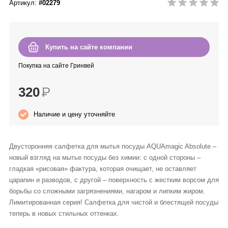
Артикул:
#02279
Anny Rey
Intilia
Купить на сайте компании
Happy Dew
Покупка на сайте Гринвей
320
Р
Enjoy Care
Наличие и цену уточняйте
Green Minds
Двусторонняя салфетка для мытья посуды AQUAmagic Absolute –
новый взгляд на мытье посуды без химии: с одной стороны –
гладкая «рисовая» фактура, которая очищает, не оставляет
царапин и разводов, с другой – поверхность с жестким ворсом для
борьбы со сложными загрязнениями, нагаром и липким жиром.
Лимитированная серия! Салфетка для чистой и блестящей посуды
теперь в новых стильных оттенках.